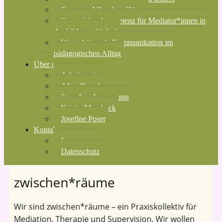
Stress im Alltag bewältigen
Supervisionskompetenz für Mediator*innen in
Ausbildungstätigkeit
Wertschätzende Kommunikation im
pädagogischen Alltag
Über uns
Arbeitsweise
Alina Brand
Sara-Ann Lampmann
Kristin Mascheck
Josefine Poser
Kontakt
Impressum
Datenschutz
zwischen*räume
Wir sind zwischen*räume – ein Praxiskollektiv für
Mediation, Therapie und Supervision. Wir wollen