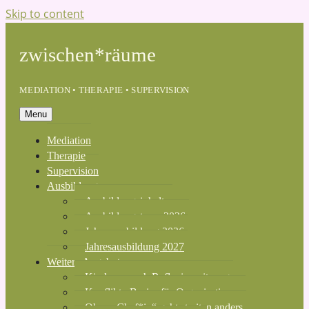
Skip to content
zwischen*räume
MEDIATION • THERAPIE • SUPERVISION
Menu
Mediation
Therapie
Supervision
Ausbildung
Ausbildungsinhalte
Ausbildungsteam 2026
Jahresausbildung 2026
Jahresausbildung 2027
Weitere Angebote
Kinderwunsch Reflexionssitzung
Konflikte-Basics für Organisationen
Ohne „Chef*in“ geht streiten anders