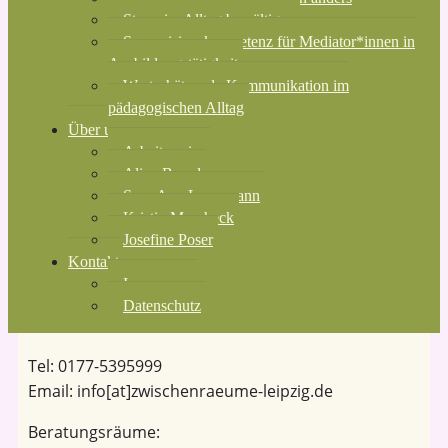
Stress im Alltag bewältigen
Supervisionskompetenz für Mediator*innen in
Ausbildungstätigkeit
Wertschätzende Kommunikation im
pädagogischen Alltag
Über uns
Arbeitsweise
Alina Brand
Sara-Ann Lampmann
Kristin Mascheck
Josefine Poser
Kontakt
Impressum
Datenschutz
Tel: 0177-5395999
Email: info[at]zwischenraeume-leipzig.de
Beratungsräume: