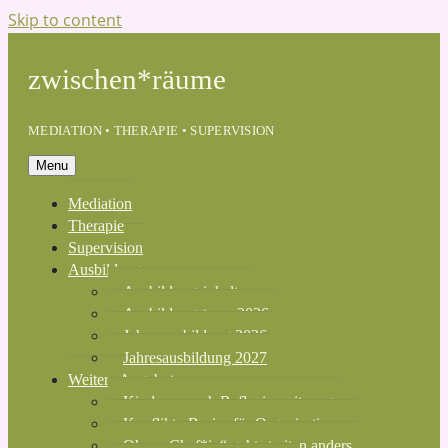
Skip to content
zwischen*räume
MEDIATION • THERAPIE • SUPERVISION
Menu
Mediation
Therapie
Supervision
Ausbildung
Ausbildungsinhalte
Ausbildungsteam 2026
Jahresausbildung 2026
Jahresausbildung 2027
Weitere Angebote
Kinderwunsch Reflexionssitzung
Konflikte-Basics für Organisationen
Ohne „Chef*in“ geht streiten anders