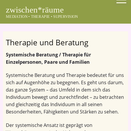
S
zwischen*räume
k
MEDIATION • THERAPIE • SUPERVISION
i
p
t
o
Therapie und Beratung
c
o
Systemische Beratung / Therapie für
n
Einzelpersonen, Paare und Familien
t
Systemische Beratung und Therapie bedeutet für uns
e
sich auf Augenhöhe zu begegnen. Es geht uns darum,
n
das ganze System – das Umfeld in dem sich das
t
Individuum bewegt und zurechtfindet – zu betrachten
und gleichzeitig das Individuum in all seinen
Besonderheiten, Fähigkeiten und Stärken zu sehen.
Der systemische Ansatz ist geprägt von