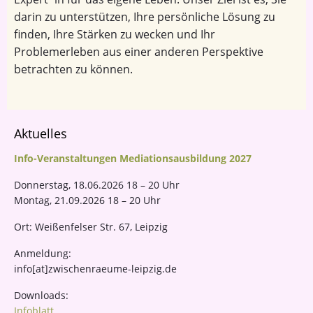
darin zu unterstützen, Ihre persönliche Lösung zu
finden, Ihre Stärken zu wecken und Ihr
Problemerleben aus einer anderen Perspektive
betrachten zu können.
P
Aktuelles
r
Info-Veranstaltungen Mediationsausbildung 2027
i
m
Donnerstag, 18.06.2026 18 – 20 Uhr
a
Montag, 21.09.2026 18 – 20 Uhr
r
y
Ort: Weißenfelser Str. 67, Leipzig
S
i
Anmeldung:
d
info[at]zwischenraeume-leipzig.de
e
b
Downloads:
a
Infoblatt